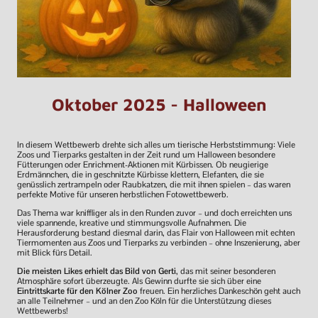
Oktober 2025 - Halloween
In diesem Wettbewerb drehte sich alles um tierische Herbststimmung: Viele
Zoos und Tierparks gestalten in der Zeit rund um Halloween besondere
Fütterungen oder Enrichment-Aktionen mit Kürbissen. Ob neugierige
Erdmännchen, die in geschnitzte Kürbisse klettern, Elefanten, die sie
genüsslich zertrampeln oder Raubkatzen, die mit ihnen spielen – das waren
perfekte Motive für unseren herbstlichen Fotowettbewerb.
Das Thema war kniffliger als in den Runden zuvor – und doch erreichten uns
viele spannende, kreative und stimmungsvolle Aufnahmen. Die
Herausforderung bestand diesmal darin, das Flair von Halloween mit echten
Tiermomenten aus Zoos und Tierparks zu verbinden – ohne Inszenierung, aber
mit Blick fürs Detail.
Die meisten Likes erhielt das Bild von Gerti
, das mit seiner besonderen
Atmosphäre sofort überzeugte. Als Gewinn durfte sie sich über eine
Eintrittskarte für den Kölner Zoo
freuen. Ein herzliches Dankeschön geht auch
an alle Teilnehmer – und an den Zoo Köln für die Unterstützung dieses
Wettbewerbs!